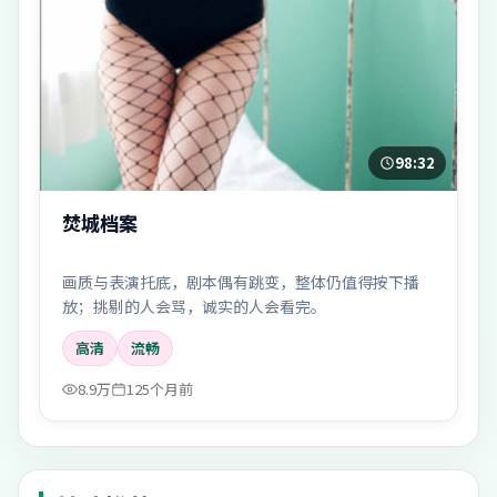
98:32
焚城档案
画质与表演托底，剧本偶有跳变，整体仍值得按下播
放；挑剔的人会骂，诚实的人会看完。
高清
流畅
8.9万
125个月前