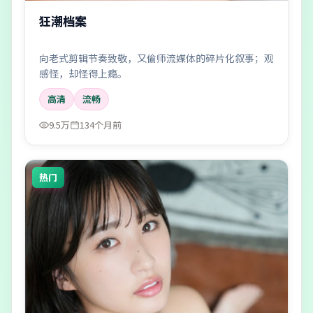
狂潮档案
向老式剪辑节奏致敬，又偷师流媒体的碎片化叙事；观
感怪，却怪得上瘾。
高清
流畅
9.5万
134个月前
热门