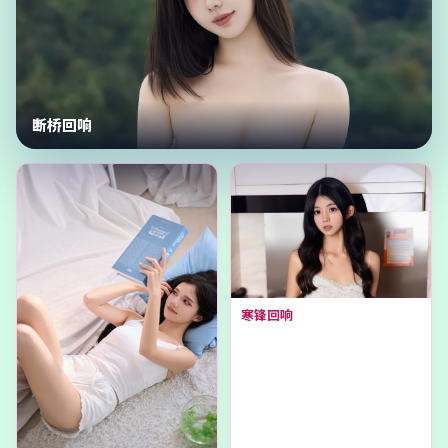
断桥回响
寒锋回响