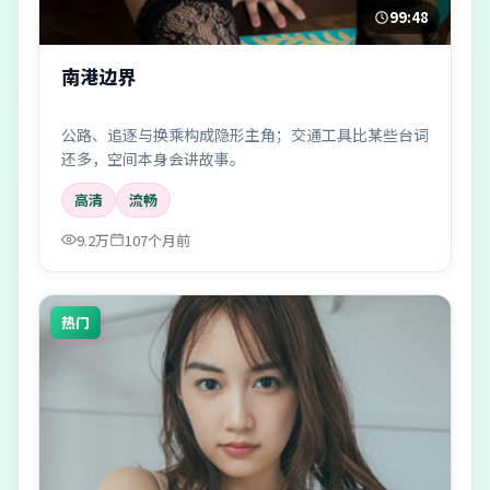
99:48
南港边界
公路、追逐与换乘构成隐形主角；交通工具比某些台词
还多，空间本身会讲故事。
高清
流畅
9.2万
107个月前
热门