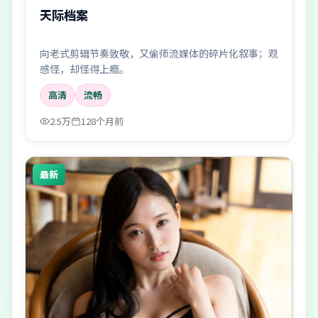
天际档案
向老式剪辑节奏致敬，又偷师流媒体的碎片化叙事；观
感怪，却怪得上瘾。
高清
流畅
2.5万
128个月前
最新