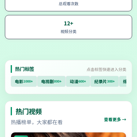
总观看次数
12+
视频分类
热门标签
点击标签快速进入分类
电影
电视剧
动漫
纪录片
综艺
1000+
800+
600+
300+
40
热门视频
查看更多 →
热播榜单，大家都在看