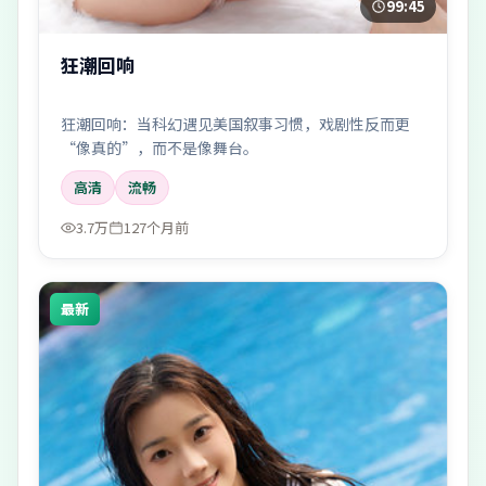
99:45
狂潮回响
狂潮回响：当科幻遇见美国叙事习惯，戏剧性反而更
“像真的”，而不是像舞台。
高清
流畅
3.7万
127个月前
最新